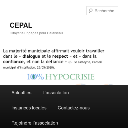
Aller
au
Rech
contenu
principal
CEPAL
Citoyens Engagés pour Palaiseau
Menu
Actualités
L’association
principal
Instances locales
Contactez-nous
Rejoindre l’association