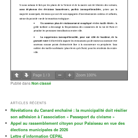
Page
1
/
3
Zoom
100%
Publié dans
Non classé
ARTICLES RÉCENTS
Révélations du Canard enchaîné : la municipalité doit résilier
son adhésion à l’association « Passeport du civisme »
Appel au rassemblement citoyen pour Palaiseau en vue des
élections municipales de 2026
Lettre d’information CEPAL